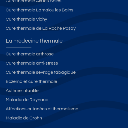
Cure thermale Aix les Bains
e
n
s
rr
s
e
Cure thermale Lamalou les Bains
a
u
Cure thermale Vichy
s
r
Cure thermale de La Roche Posay
s
e
e
t
La médecine thermale
e
b
t
al
Cure thermale arthrose
p
c
Cure thermale anti-stress
a
o
rk
n,
Cure thermale sevrage tabagique
in
t
Eczéma et cure thermale
g.
h
Asthme infantile
V
e
u
r
Maladie de Raynaud
e
m
Affections cutanées et thermalisme
m
e
Maladie de Crohn
o
s
n
a