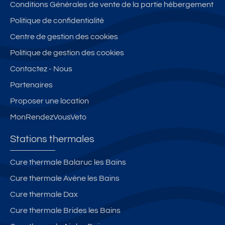
e
Si
c
e
h
Conditions Générales de vente de la partie hébergement
t
t
h
r
y
Politique de confidentialité
g
e,
e
c
p
Centre de gestion des cookies
a
Ai
T
e
e
r
x
h
n
r
Politique de gestion des cookies
a
C
e
tr
c
Contactez - Nous
g
e
r
e
e
Partenaires
e
n
m
-
n
tr
e
vi
tr
Proposer une location
e
s,
ll
e
MonRendezVousVeto
c
e
a
al
à
v
Stations thermales
m
Ai
e
e
x
c
Cure thermale Balaruc les Bains
a
L
a
Cure thermale Avène les Bains
v
e
s
e
s
c
Cure thermale Dax
c
B
e
Cure thermale Brides les Bains
t
ai
n