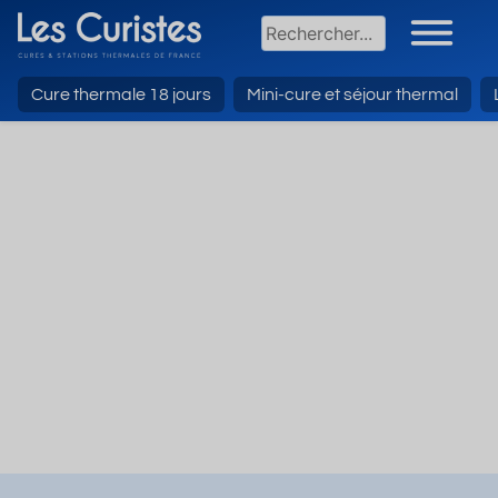
Cure thermale 18 jours
Mini-cure et séjour thermal