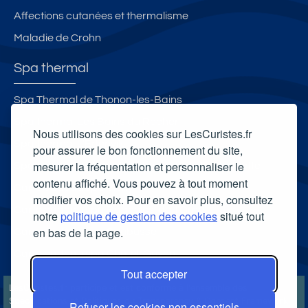
Affections cutanées et thermalisme
Maladie de Crohn
Spa thermal
Spa Thermal de Thonon-les-Bains
Spa thermal Les Bains du Rocher
Nous utilisons des cookies sur LesCuristes.fr
Spa thermal L'Edenvik
pour assurer le bon fonctionnement du site,
mesurer la fréquentation et personnaliser le
Spa thermal de la station thermale de la Chaldette
contenu affiché. Vous pouvez à tout moment
Carte cadeau spa Vichy
modifier vos choix. Pour en savoir plus, consultez
Carte cadeau spa Bagnoles-de-l'Orne
notre
politique de gestion des cookies
situé tout
en bas de la page.
Carte cadeau spa Saubusse
Carte cadeau spa Châtel-Guyon
Tout accepter
LesCuristes.fr participe et est conforme à l'ensemble des
Spécifications et Politiques du Transparency & Consent Framework
Refuser les cookies non essentiels