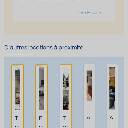
Lire la suite
D'autres locations à proximité
A
A
T
F
T
p
p
1
2
1