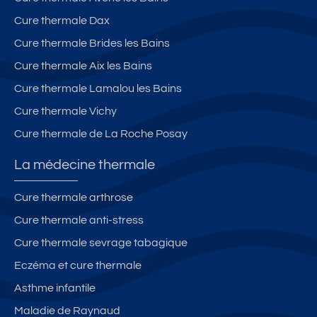
B
t-
p
AI
wi
ar
Cure thermale Dax
N
fi.
é
Cure thermale Brides les Bains
S
-
e,
Cure thermale Aix les Bains
id
cli
é
m
Cure thermale Lamalou les Bains
al
at
Cure thermale Vichy
c
is
Cure thermale de La Roche Posay
ur
at
is
io
La médecine thermale
te
n.
s
Cure thermale arthrose
Cure thermale anti-stress
Cure thermale sevrage tabagique
Eczéma et cure thermale
Asthme infantile
Maladie de Raynaud