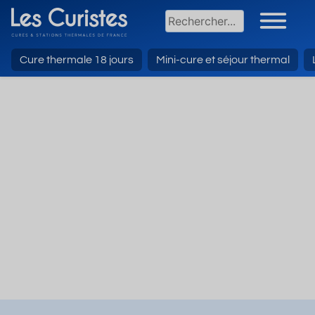
Cure thermale 18 jours
Mini-cure et séjour thermal