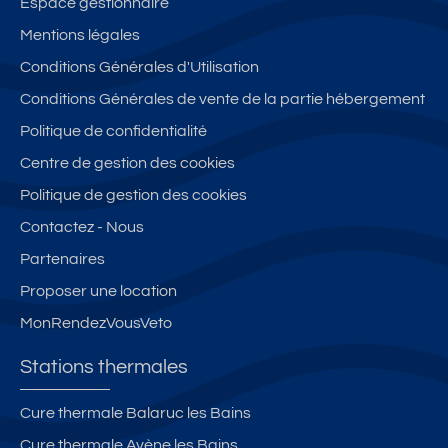
Espace gestionnaire
LI
2
e
is
si
Mentions légales
E
c
n
é,
ti
L
o
Conditions Générales d'Utilisation
s
tr
o
E
u
e
è
n
Conditions Générales de vente de la partie hébergement
S
c
ur
s
pl
Politique de confidentialité
B
h
-
lu
ei
AI
a
Centre de gestion des cookies
pl
m
n
N
g
ei
in
s
Politique de gestion des cookies
S
e
n
e
u
Contactez - Nous
s
s
u
d,
A
Partenaires
u
x
c
M
d-
h
Proposer une location
E
to
a
MonRendezVousVeto
LI
ut
m
E
c
br
Stations thermales
L
o
e
E
nf
s
Cure thermale Balaruc les Bains
S
or
é
Cure thermale Avène les Bains