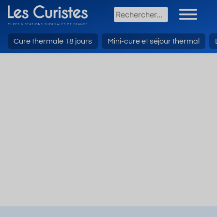
Cure thermale 18 jours
Mini-cure et séjour thermal