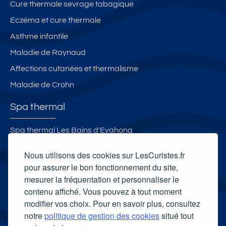
Cure thermale sevrage tabagique
Eczéma et cure thermale
Asthme infantile
Maladie de Raynaud
Affections cutanées et thermalisme
Maladie de Crohn
Spa thermal
Spa thermal Les Bains d'Evahona
Spa thermal B’o Resort
Nous utilisons des cookies sur LesCuristes.fr
Spa thermal de la station thermale de la Chaldette
pour assurer le bon fonctionnement du site,
mesurer la fréquentation et personnaliser le
Spa Thermal de Montbrun-les-Bains
contenu affiché. Vous pouvez à tout moment
Carte cadeau spa Vichy
modifier vos choix. Pour en savoir plus, consultez
Carte cadeau spa Bagnoles-de-l'Orne
notre
politique de gestion des cookies
situé tout