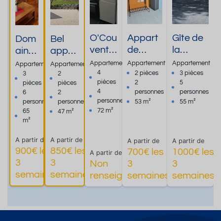
O'Cou
Appart
Gîte de
Dom
Bel
vent -
de
la
aine
appar
Appar
56m²
Grange
de
temen
Appartement
Appartement
Appartement
Appartement
Appartement
teme
au Rdc
du
BEL
t très
4
2 pièces
3 pièces
3
2
pièces
2
5
pièces
pièces
nt 72
récent
Crouzet
LEV
calme
4
personnes
personnes
6
2
m² - 2
à 340m
, à 6km
UE
proch
personnes
personnes
personnes
53 m²
55 m²
cham
des
des
gite
e de
72 m²
65
47 m²
bres -
therme
Therme
du
Therm
m²
A513
s (refait
s de
mont
a
A partir de
A partir de
A partir de
A partir de
en
Salins
Beg
Salina
900€ les
850€ les
700€ les
1000€ les
A partir de
2023)
les
on
3
3
Non
3
3
Plus
Plus
Plus
Plus
Bains.
semaines
semaines
renseigné
semaines
semaines
d'informations
d'informations
d'informations
d'informations