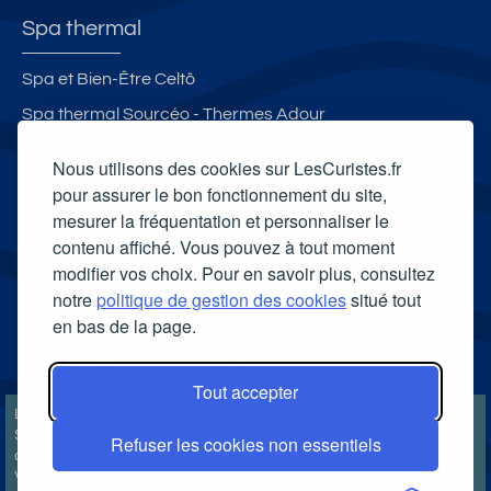
Spa thermal
Spa et Bien-Être Celtô
Spa thermal Sourcéo - Thermes Adour
Spa Espace Bien-être et Aqua-détente d'Aulus-les-
Nous utilisons des cookies sur LesCuristes.fr
Bains
pour assurer le bon fonctionnement du site,
mesurer la fréquentation et personnaliser le
Les Bains du Mont-Blanc
contenu affiché. Vous pouvez à tout moment
Carte cadeau spa Vichy
modifier vos choix. Pour en savoir plus, consultez
Carte cadeau spa Bagnoles-de-l'Orne
notre
politique de gestion des cookies
situé tout
en bas de la page.
Carte cadeau spa Saubusse
Carte cadeau spa Châtel-Guyon
Tout accepter
LesCuristes.fr participe et est conforme à l'ensemble des
Spécifications et Politiques du Transparency & Consent Framework
Refuser les cookies non essentiels
de l'IAB Europe et utilise la Consent Management Platform n°92.
Vous pouvez modifier vos choix à tout moment en
cliquant ici
.