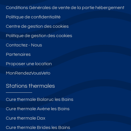
e
ar
n
Conditions Générales de vente de la partie hébergement
B
a
n
Politique de confidentialité
al
g
ui
Centre de gestion des cookies
ar
e
t
u
pr
s
Politique de gestion des cookies
c-
iv
é
Contactez - Nous
le
é
p
Partenaires
s-
–
ar
B
Cl
é
Proposer une location
ai
a
à
MonRendezVousVeto
n
s
6
s
s
m
Stations thermales
é
in
2*
d
Cure thermale Balaruc les Bains
*
e
Cure thermale Avène les Bains
s
th
Cure thermale Dax
er
Cure thermale Brides les Bains