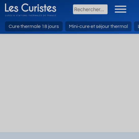
Cure thermale 18 jours
Mini-cure et séjour thermal