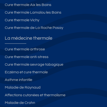
m
Cure thermale Aix les Bains
e
s
Cure thermale Lamalou les Bains
–
Cure thermale Vichy
M
Cure thermale de La Roche Posay
e
u
La médecine thermale
bl
é
Cure thermale arthrose
to
Cure thermale anti-stress
ur
is
Cure thermale sevrage tabagique
m
Eczéma et cure thermale
e
Asthme infantile
2
ét
Maladie de Raynaud
oil
Affections cutanées et thermalisme
e
Maladie de Crohn
s