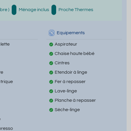
ibre )
Ménage inclus
Proche Thermes
Equipements
lette
Aspirateur
Chaise haute bébé
Cintres
te
Etendoir à linge
ctrique
Fer à repasser
Lave-linge
Planche à repasser
Sèche-linge
e
presso