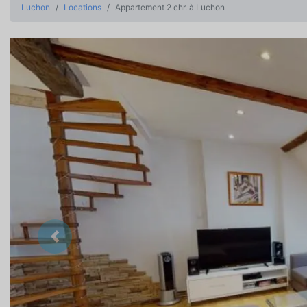
Luchon
Locations
Appartement 2 chr. à Luchon
Précedent