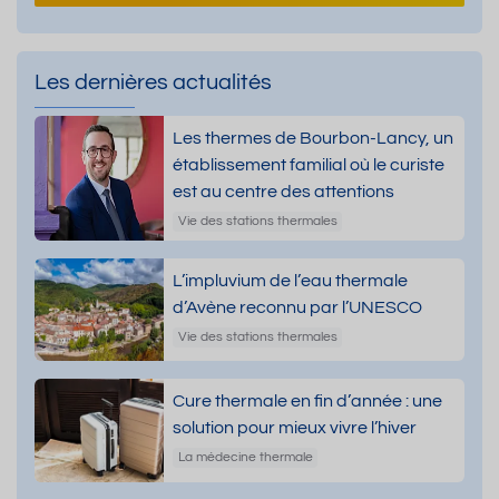
Les dernières actualités
Les thermes de Bourbon-Lancy, un
établissement familial où le curiste
est au centre des attentions
Vie des stations thermales
L’impluvium de l’eau thermale
d’Avène reconnu par l’UNESCO
Vie des stations thermales
Cure thermale en fin d’année : une
solution pour mieux vivre l’hiver
La médecine thermale