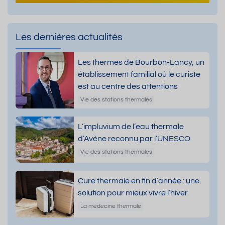
Les dernières actualités
Les thermes de Bourbon-Lancy, un
établissement familial où le curiste
est au centre des attentions
Vie des stations thermales
L’impluvium de l’eau thermale
d’Avène reconnu par l’UNESCO
Vie des stations thermales
Cure thermale en fin d’année : une
solution pour mieux vivre l’hiver
La médecine thermale