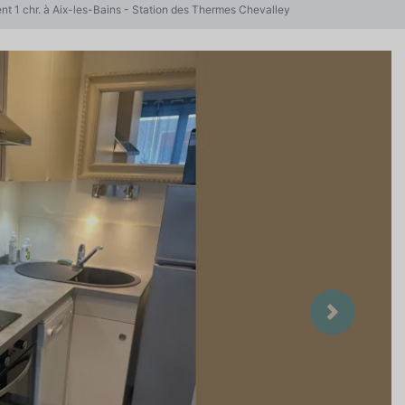
t 1 chr. à Aix-les-Bains - Station des Thermes Chevalley
Suivant