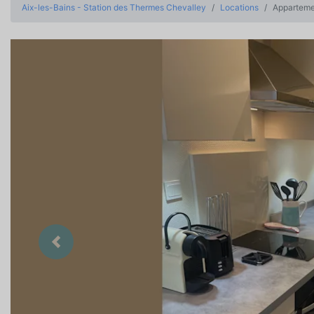
Aix-les-Bains - Station des Thermes Chevalley
Locations
Appartemen
Précedent