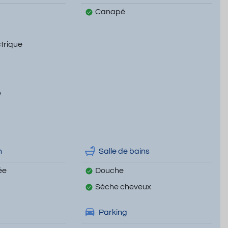
Canapé
ctrique
e
n
Salle de bains
ée
Douche
Sèche cheveux
Parking