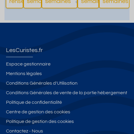
renseigné
semaines
semaines
semaines
semaines
d'informations
d'informations
d'informations
d'informati
et
, Aix
s et lac.
ville
thermes
gar
Cen
Garage en
à Aix
accessi
ag
tre
suppléme
Les
bles à
e
nt.
Bain
pied
s
LesCuristes.fr
Espace gestionnaire
Mentions légales
Conditions Générales d'Utilisation
Conditions Générales de vente de la partie hébergement
Politique de confidentialité
Centre de gestion des cookies
Politique de gestion des cookies
Contactez - Nous