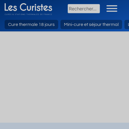
Cure thermale 18 jours
Mini-cure et séjour thermal