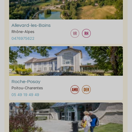
Allevard-les-Bains
Rhône-Alpes
0476975622
Roche-Posay
Poitou-Charentes
05 49 19 49 49