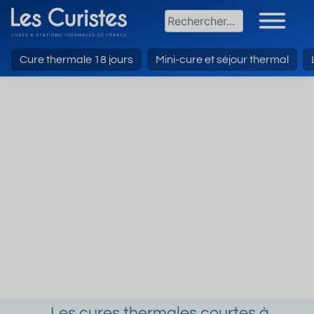
Cure thermale 18 jours
Mini-cure et séjour thermal
Les cures thermales courtes à