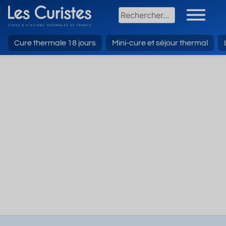
Cure thermale 18 jours
Mini-cure et séjour thermal