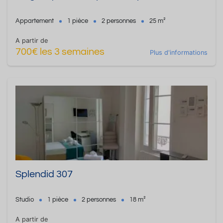
Appartement
1 pièce
2 personnes
25 m²
A partir de
700€ les 3 semaines
Plus d'informations
Splendid 307
Studio
1 pièce
2 personnes
18 m²
A partir de