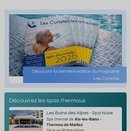
Découvrir la dernière édition du magazine
Les Curistes
Découvrez les spas thermaux
Les Bains des Alpes - Spa Nuxe
Spa thermal de
Aix-les-Bains -
Thermes de Marlioz
Situé en Rhône-Alpes