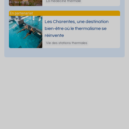
dermatologiques
La médecine thermale
Les Charentes, une destination
bien-être où le thermalisme se
réinvente
Vie des stations thermales