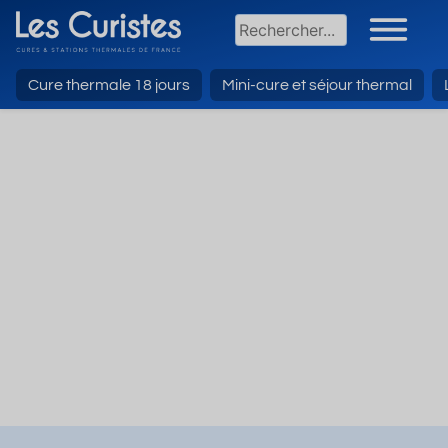
Cure thermale 18 jours
Mini-cure et séjour thermal