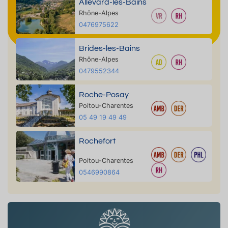
Allevard-les-Bains
Rhône-Alpes
0476975622
Brides-les-Bains
Rhône-Alpes
0479552344
Roche-Posay
Poitou-Charentes
05 49 19 49 49
Rochefort
Poitou-Charentes
0546990864