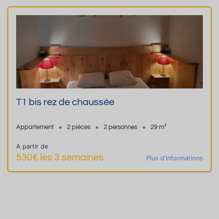
T1 bis rez de chaussée
Appartement
2 pièces
2 personnes
29 m²
A partir de
530€ les 3 semaines
Plus d'informations