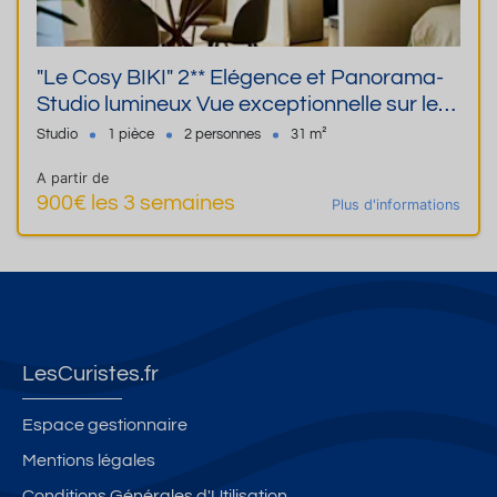
"Le Cosy BIKI" 2** Elégence et Panorama-
Studio lumineux Vue exceptionnelle sur le
château
Studio
1 pièce
2 personnes
31 m²
A partir de
900€ les 3 semaines
Plus d'informations
LesCuristes.fr
Espace gestionnaire
Mentions légales
Conditions Générales d'Utilisation