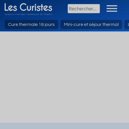
Cure thermale 18 jours
Mini-cure et séjour thermal