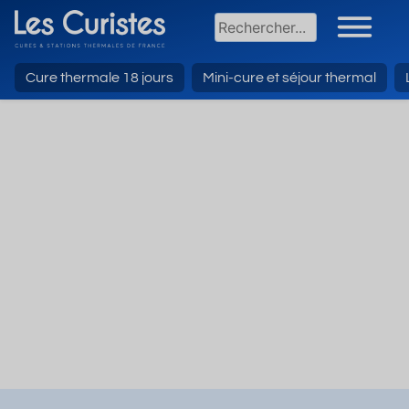
Cure thermale 18 jours
Mini-cure et séjour thermal