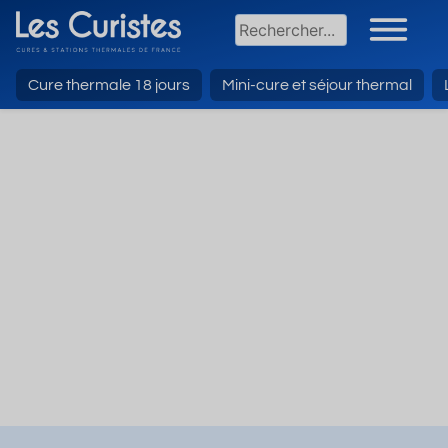
Cure thermale 18 jours
Mini-cure et séjour thermal