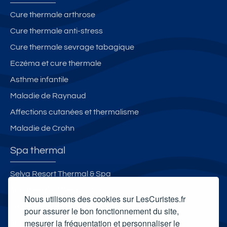
Cure thermale arthrose
Cure thermale anti-stress
Cure thermale sevrage tabagique
Eczéma et cure thermale
Asthme infantile
Maladie de Raynaud
Affections cutanées et thermalisme
Maladie de Crohn
Spa thermal
Selya Resort Thermal & Spa
Spa thermal Therma Salina
Nous utilisons des cookies sur LesCuristes.fr
La Ferme Thermale d'Eugénie
pour assurer le bon fonctionnement du site,
mesurer la fréquentation et personnaliser le
Spa thermal de Saint-Honoré-les-Bains