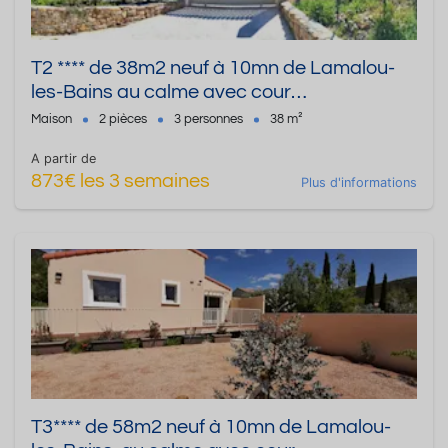
T2 **** de 38m2 neuf à 10mn de Lamalou-
les-Bains au calme avec cour
privatisée/sécurisée. Adapté PMR
Maison
2 pièces
3 personnes
38 m²
A partir de
873€ les 3 semaines
Plus d'informations
T3**** de 58m2 neuf à 10mn de Lamalou-