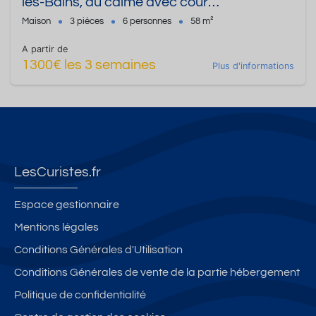
les-Bains, au calme avec cour
privatisée/sécurisée. Adapté PMR
Maison
3 pièces
6 personnes
58 m²
A partir de
1300€ les 3 semaines
Plus d'informations
LesCuristes.fr
Espace gestionnaire
Mentions légales
Conditions Générales d'Utilisation
Conditions Générales de vente de la partie hébergement
Politique de confidentialité