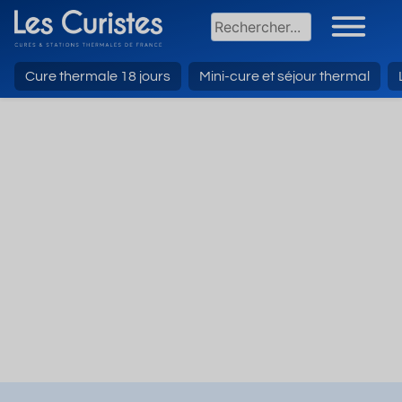
Cure thermale 18 jours
Mini-cure et séjour thermal