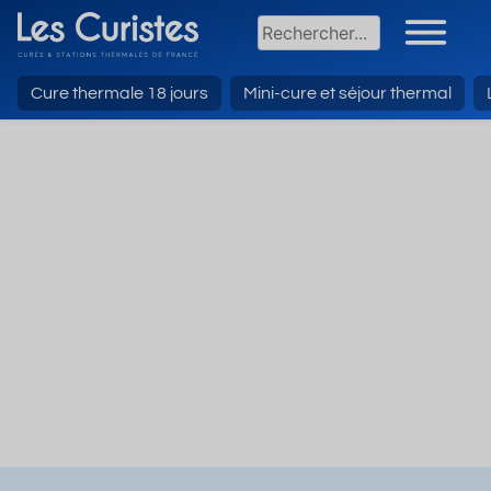
Cure thermale 18 jours
Mini-cure et séjour thermal