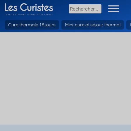
Cure thermale 18 jours
Mini-cure et séjour thermal