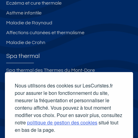
Eczéma et cure thermale
Asthme infantile
Maladie de Raynaud
Affections cutanées et thermalisme
Maladie de Crohn
Spa thermal
Spa thermal des Thermes du Mont-Dore
Spa thermal - Le Jardin des Bains
Nous utilisons des cookies sur LesCuristes.fr
Spa thermal des Thermes de Jonzac
pour assurer le bon fonctionnement du site,
mesurer la fréquentation et personnaliser le
Spa Thermal Avène
contenu affiché. Vous pouvez à tout moment
Carte cadeau spa Vichy
modifier vos choix. Pour en savoir plus, consultez
Carte cadeau spa Bagnoles-de-l'Orne
notre
politique de gestion des cookies
situé tout
en bas de la page.
Carte cadeau spa Saubusse