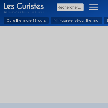
Cure thermale 18 jours
Mini-cure et séjour thermal