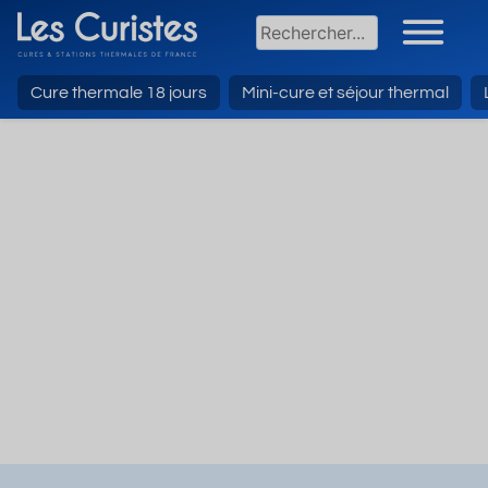
Cure thermale 18 jours
Mini-cure et séjour thermal