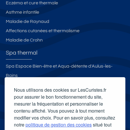
Eczéma et cure thermale
Asthme infantile
Maladie de Raynaud
Affections cutanées et thermalisme
Maladie de Crohn
Spa thermal
Spa Espace Bien-être et Aqua-détente d'Aulus-les-
Bains
Spa thermal des Thermes de Bourbon l'Archambault
Nous utilisons des cookies sur LesCuristes.fr
Spa Thermal Chevalley d'Aix-les-Bains
pour assurer le bon fonctionnement du site,
mesurer la fréquentation et personnaliser le
Spa thermal de Nancy
contenu affiché. Vous pouvez à tout moment
Carte cadeau spa Vichy
modifier vos choix. Pour en savoir plus, consultez
Carte cadeau spa Bagnoles-de-l'Orne
notre
politique de gestion des cookies
situé tout