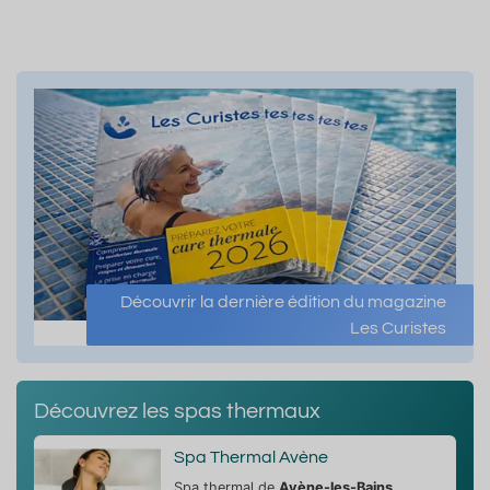
Découvrir la dernière édition du magazine
Les Curistes
Découvrez les spas thermaux
Spa Thermal Avène
Spa thermal de
Avène-les-Bains