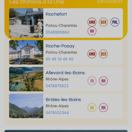
Les Stations à la Une
SPONSORISÉ
Rochefort
Poitou-Charentes
0546990864
Roche-Posay
Poitou-Charentes
05 49 19 49 49
Allevard-les-Bains
Rhône-Alpes
0476975622
Brides-les-Bains
Rhône-Alpes
0479552344