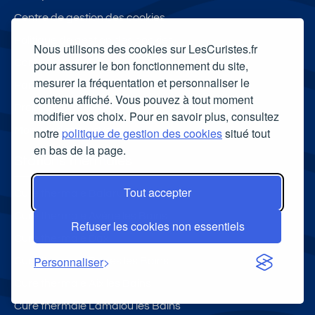
Centre de gestion des cookies
Politique de gestion des cookies
Nous utilisons des cookies sur LesCuristes.fr
Contactez - Nous
pour assurer le bon fonctionnement du site,
mesurer la fréquentation et personnaliser le
Partenaires
contenu affiché. Vous pouvez à tout moment
Proposer une location
modifier vos choix. Pour en savoir plus, consultez
MonRendezVousVeto
notre
politique de gestion des cookies
situé tout
en bas de la page.
Stations thermales
Tout accepter
Cure thermale Balaruc les Bains
Cure thermale Avène les Bains
Refuser les cookies non essentiels
Cure thermale Dax
Personnaliser
Cure thermale Brides les Bains
Cure thermale Aix les Bains
Cure thermale Lamalou les Bains