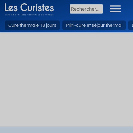
Cure thermale 18 jours
Mini-cure et séjour thermal