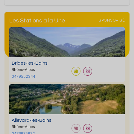
Les Stations à la Une
SPONSORISÉ
Brides-les-Bains
Rhône-Alpes
0479552344
Allevard-les-Bains
Rhône-Alpes
0476975622