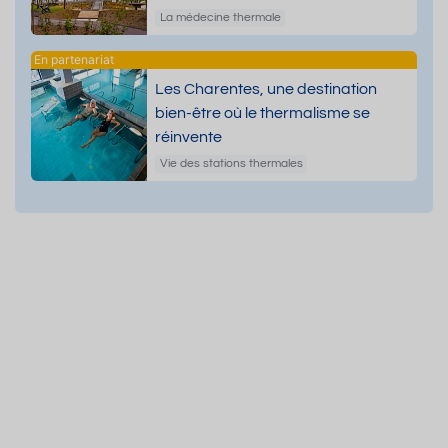
dermatologiques
La médecine thermale
Les Charentes, une destination
bien-être où le thermalisme se
réinvente
Vie des stations thermales