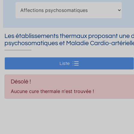
Les établissements thermaux proposant une do
psychosomatiques et Maladie Cardio-artériell
Liste
Désolé !
Aucune cure thermale n'est trouvée !