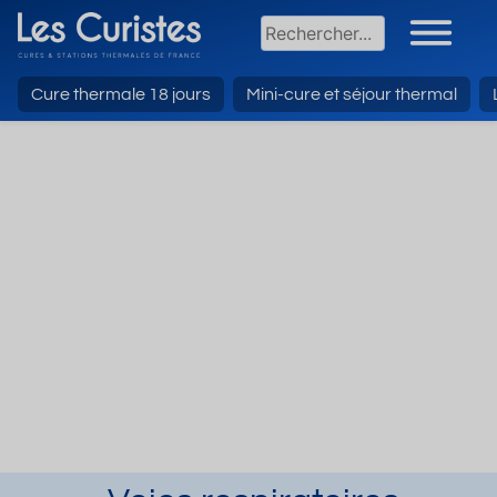
Cure thermale 18 jours
Mini-cure et séjour thermal