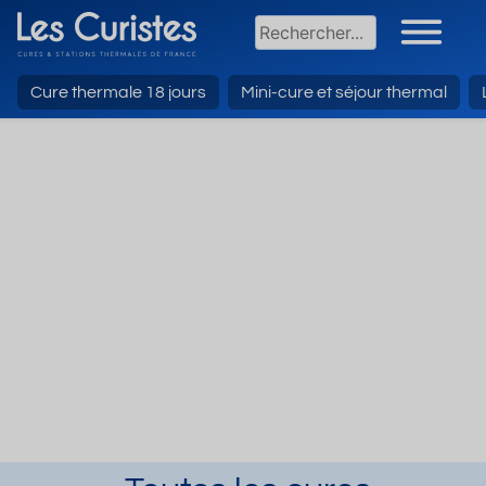
Cure thermale 18 jours
Mini-cure et séjour thermal