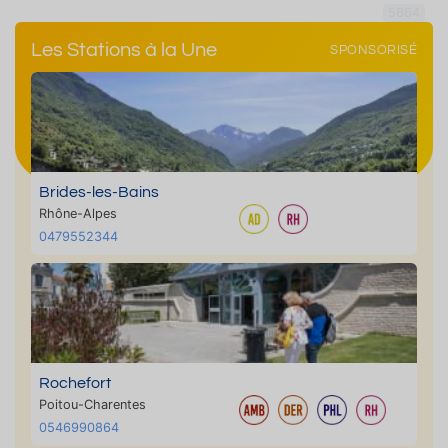
5664
Les Stations à la Une
SPONSORISÉ
Brides-les-Bains
Rhône-Alpes
0479552344
Rochefort
Poitou-Charentes
0546990864