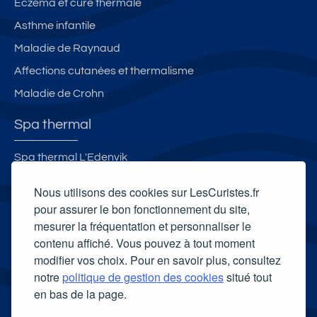
Eczéma et cure thermale
Asthme infantile
Maladie de Raynaud
Affections cutanées et thermalisme
Maladie de Crohn
Spa thermal
Spa thermal L'Edenvik
Spa et Bien-Être Celtô
Nous utilisons des cookies sur LesCuristes.fr
Spa Villa Pompéi
pour assurer le bon fonctionnement du site,
mesurer la fréquentation et personnaliser le
Spa thermal et Espace esthétique des Thermes de Dax
contenu affiché. Vous pouvez à tout moment
Carte cadeau spa Vichy
modifier vos choix. Pour en savoir plus, consultez
Carte cadeau spa Bagnoles-de-l'Orne
notre
politique de gestion des cookies
situé tout
en bas de la page.
Carte cadeau spa Saubusse
Carte cadeau spa Châtel-Guyon