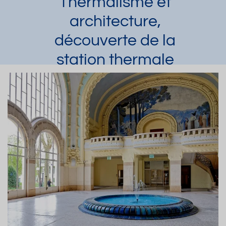
Thermalisme et
architecture,
découverte de la
station thermale
de Vichy
Olivier
Article publié par
le 26/11/2015 et mis
à jour le 06/07/2023
Auvergne
Vichy
Activité extra cure
Demander une documentation