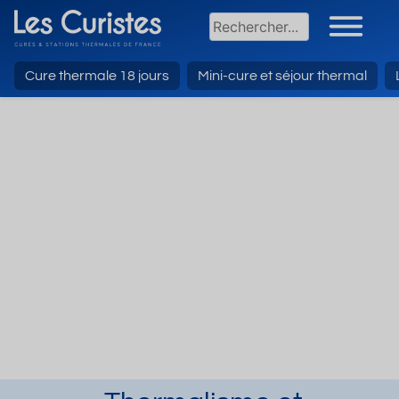
Cure thermale 18 jours
Mini-cure et séjour thermal