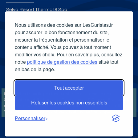
Selya Resort Thermal & Spa
Spa thermal Les Nériades
Nous utilisons des cookies sur LesCuristes.fr
Spa Thermal de Bourbonne-les-Bains
pour assurer le bon fonctionnement du site,
mesurer la fréquentation et personnaliser le
Grand Spa thermal
contenu affiché. Vous pouvez à tout moment
Carte cadeau spa Vichy
modifier vos choix. Pour en savoir plus, consultez
Carte cadeau spa Bagnoles-de-l'Orne
notre
politique de gestion des cookies
situé tout
en bas de la page.
Carte cadeau spa Saubusse
Carte cadeau spa Châtel-Guyon
Tout accepter
LesCuristes.fr participe et est conforme à l'ensemble des
Spécifications et Politiques du Transparency & Consent Framework
Refuser les cookies non essentiels
de l'IAB Europe et utilise la Consent Management Platform n°92.
Vous pouvez modifier vos choix à tout moment en
cliquant ici
.
Personnaliser