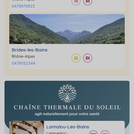
0476975622
Brides-les-Bains
Rhône-Alpes
0479552344
Lamalou-Les-Bains
Languedoc-