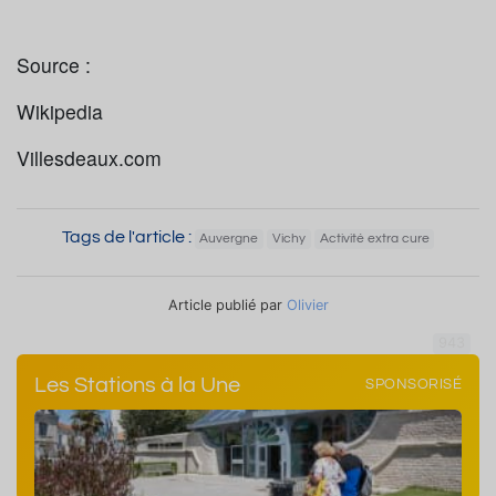
Source :
Wikipedia
Villesdeaux.com
Tags de l'article :
Auvergne
Vichy
Activité extra cure
Article publié par
Olivier
943
Les Stations à la Une
SPONSORISÉ