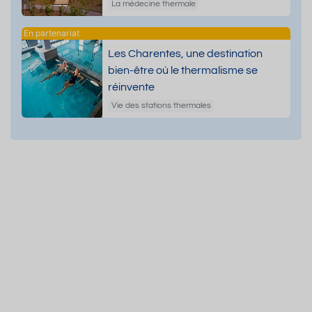
dermatologiques
La médecine thermale
Les Charentes, une destination
bien-être où le thermalisme se
réinvente
Vie des stations thermales