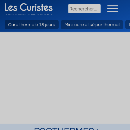
Cure thermale 18 jours
Mini-cure et séjour thermal