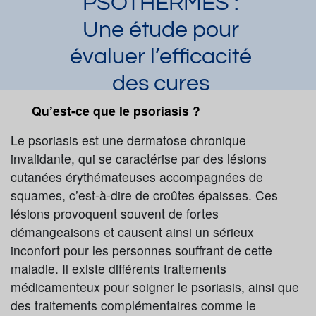
PSOTHERMES :
Une étude pour
évaluer l’efficacité
des cures
thermales dans la
Qu’est-ce que le psoriasis ?
prise en charge du
Le psoriasis est une dermatose chronique
invalidante, qui se caractérise par des lésions
psoriasis en
cutanées érythémateuses accompagnées de
plaque
squames, c’est-à-dire de croûtes épaisses. Ces
lésions provoquent souvent de fortes
Anne-Claire Hoeffler
Article publié par
le
démangeaisons et causent ainsi un sérieux
19/02/2015 et mis à jour le 24/06/2020
inconfort pour les personnes souffrant de cette
Psoriasis
Molitg-les-Bains
maladie. Il existe différents traitements
Saint-Gervais-les-Bains
Avène-les-Bains
médicamenteux pour soigner le psoriasis, ainsi que
Roche-Posay
des traitements complémentaires comme le
Demander une documentation