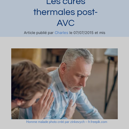
Les cures
thermales post-
AVC
Charles
Article publié par
le 07/07/2015 et mis
à jour le 23/08/2022
Séquelles d’AVC
Hémiplégie
Demander une documentation
Homme malade photo créé par zinkevych – fr.freepik.com