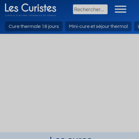
Cure thermale 18 jours
Mini-cure et séjour thermal