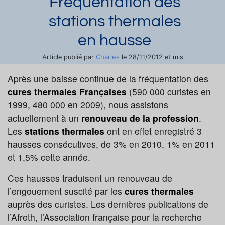
Fréquentation des
stations thermales
en hausse
Charles
Article publié par
le 28/11/2012 et mis
à jour le 06/07/2023
Après une baisse continue de la fréquentation des
cures thermales Françaises
(590 000 curistes en
Demander une documentation
1999, 480 000 en 2009), nous assistons
actuellement à un
renouveau de la profession
.
Les
stations thermales
ont en effet enregistré 3
hausses consécutives, de 3% en 2010, 1% en 2011
et 1,5% cette année.
Ces hausses traduisent un renouveau de
l’engouement suscité par les
cures thermales
auprès des curistes. Les dernières publications de
l’Afreth, l’Association française pour la recherche