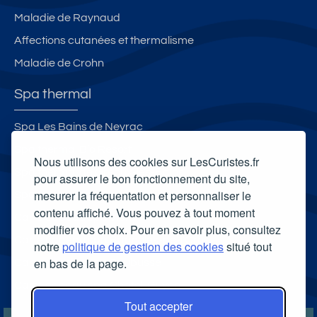
Maladie de Raynaud
Affections cutanées et thermalisme
Maladie de Crohn
Spa thermal
Spa Les Bains de Neyrac
Spa thermal B’o Resort
Nous utilisons des cookies sur LesCuristes.fr
Spa thermal de Gréoux-les-Bains
pour assurer le bon fonctionnement du site,
mesurer la fréquentation et personnaliser le
Spa thermal des Thermes du Boulou
contenu affiché. Vous pouvez à tout moment
Carte cadeau spa Vichy
modifier vos choix. Pour en savoir plus, consultez
Carte cadeau spa Bagnoles-de-l'Orne
notre
politique de gestion des cookies
situé tout
en bas de la page.
Carte cadeau spa Saubusse
Carte cadeau spa Châtel-Guyon
Tout accepter