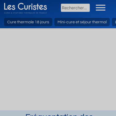
Cure thermale 18 jours
Mini-cure et séjour thermal