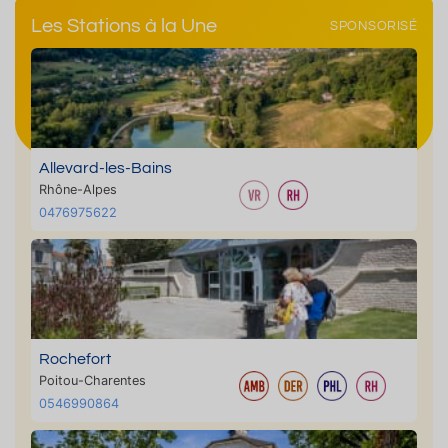
Les Stations à la Une
SPONSORISÉ
Allevard-les-Bains
Rhône-Alpes
0476975622
Rochefort
Poitou-Charentes
0546990864