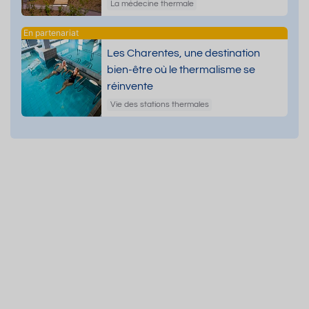
dermatologiques
La médecine thermale
Les Charentes, une destination
bien-être où le thermalisme se
réinvente
Vie des stations thermales