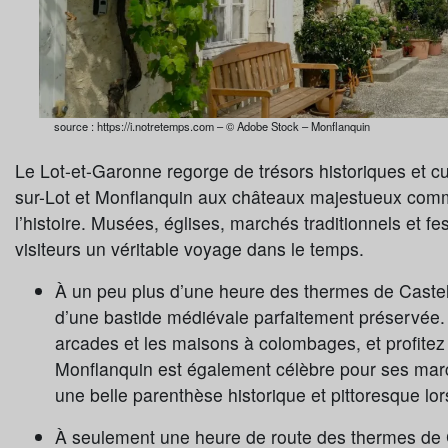
source : https://i.notretemps.com – © Adobe Stock – Monflanquin
Le Lot-et-Garonne regorge de trésors historiques et 
sur-Lot et Monflanquin aux châteaux majestueux comm
l’histoire. Musées, églises, marchés traditionnels et fe
visiteurs un véritable voyage dans le temps.
À un peu plus d’une heure des thermes de Caste
d’une bastide médiévale parfaitement préservée
arcades et les maisons à colombages, et profitez
Monflanquin est également célèbre pour ses marc
une belle parenthèse historique et pittoresque lor
À seulement une heure de route des thermes de 