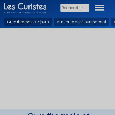
Cure thermale 18 jours
Mini-cure et séjour thermal