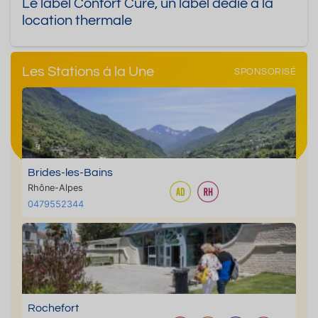
Le label Confort Cure, un label dédié à la
location thermale
Les Stations à la Une
SPONSORISÉ
Brides-les-Bains
Rhône-Alpes
0479552344
Rochefort