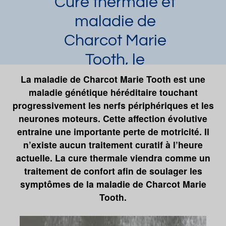
Cure thermale et
maladie de
Charcot Marie
Tooth, le
thermalisme pour
La maladie de Charcot Marie Tooth est une
maladie génétique héréditaire touchant
soulager les
progressivement les nerfs périphériques et les
symptômes
neurones moteurs. Cette affection évolutive
entraine une importante perte de motricité. Il
Laura Dupuy
Article publié par
le 20/12/2022
n’existe aucun traitement curatif à l’heure
et mis à jour le 27/07/2023
actuelle. La cure thermale viendra comme un
Maladie de Charcot Marie Tooth
traitement de confort afin de soulager les
symptômes de la maladie de Charcot Marie
Demander une documentation
Tooth.