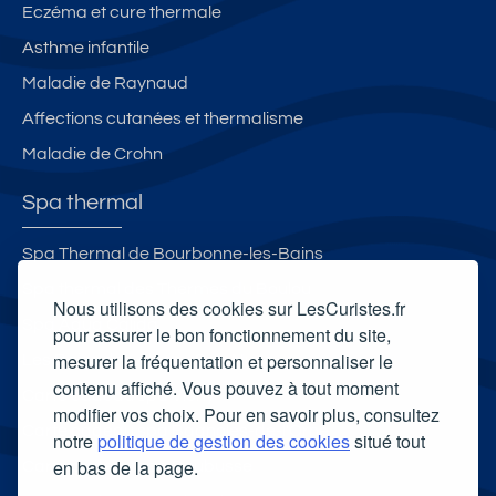
Eczéma et cure thermale
Asthme infantile
Maladie de Raynaud
Affections cutanées et thermalisme
Maladie de Crohn
Spa thermal
Spa Thermal de Bourbonne-les-Bains
Spa thermal des Thermes du Boulou
Nous utilisons des cookies sur LesCuristes.fr
Spa Aqua Calida
pour assurer le bon fonctionnement du site,
mesurer la fréquentation et personnaliser le
Les Bains des Alpes - Spa Nuxe
contenu affiché. Vous pouvez à tout moment
Carte cadeau spa Vichy
modifier vos choix. Pour en savoir plus, consultez
Carte cadeau spa Bagnoles-de-l'Orne
notre
politique de gestion des cookies
situé tout
en bas de la page.
Carte cadeau spa Saubusse