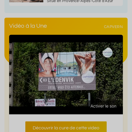
Situé en Provence-Alpes-Côte d'Azur
Vidéo à la Une
CAPVERN
Activer le son
Découvrir la cure de cette video