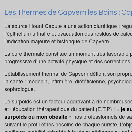
Les Thermes de Capvern les Bains : Capi
La source Hount Caoute a une action diurétique : régula
l’épithélium urinaire et évacuation des résidus de cal
l’indication majeure et historique de Capvern.
La cure thermale constitue un moment très favorable po
progressive d’une activité physique et des corrections
L’établissement thermal de Capvern détient son propre
la santé : médecin, infirmière, diététicienne, psycholo
sophrologue.
Le surpoids est un facteur aggravant à de nombreuse
et l’éducation thérapeutique du patient (E.T.P) : «
je s
surpoids ou mon obésité
» nos professionnels de sa
suivant le profil et les besoins de chaque curiste. L’obj
meilleure mobilité adaptés à la vie quotidienne du pati