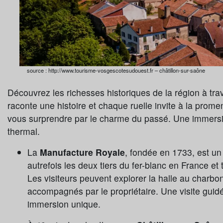
source : http://www.tourisme-vosgescotesudouest.fr – châtillon-sur-saône
Découvrez les richesses historiques de la région à tr
raconte une histoire et chaque ruelle invite à la prome
vous surprendre par le charme du passé. Une immersion
thermal.
La
Manufacture Royale
, fondée en 1733, est un 
autrefois les deux tiers du fer-blanc en France et
Les visiteurs peuvent explorer la halle au charbon
accompagnés par le propriétaire. Une visite guidé
immersion unique.