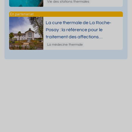
Vie des stations thermales
La cure thermale de La Roche-
Posay : la référence pour le
traitement des affections
dermatologiques
La médecine thermale