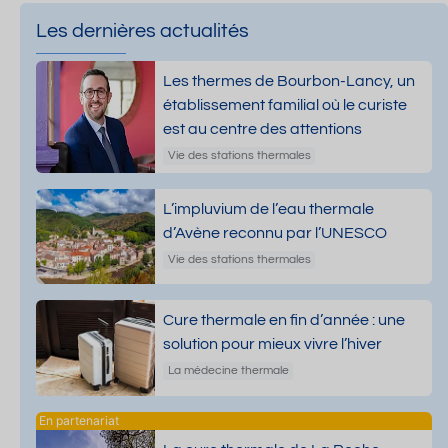
Les dernières actualités
Les thermes de Bourbon-Lancy, un
établissement familial où le curiste
est au centre des attentions
Vie des stations thermales
L’impluvium de l’eau thermale
d’Avène reconnu par l’UNESCO
Vie des stations thermales
Cure thermale en fin d’année : une
solution pour mieux vivre l’hiver
La médecine thermale