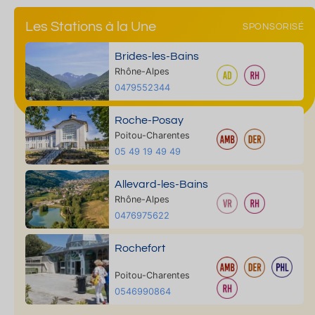
Les Stations à la Une
SPONSORISÉ
Brides-les-Bains
Rhône-Alpes
0479552344
Roche-Posay
Poitou-Charentes
05 49 19 49 49
Allevard-les-Bains
Rhône-Alpes
0476975622
Rochefort
Poitou-Charentes
0546990864