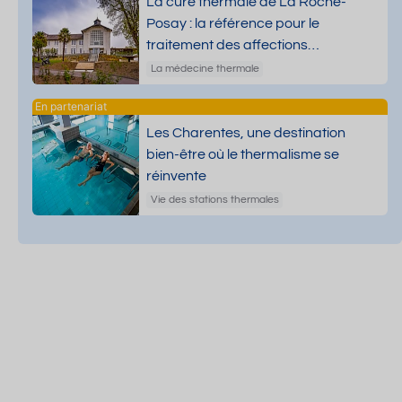
La cure thermale de La Roche-
Posay : la référence pour le
traitement des affections
dermatologiques
La médecine thermale
Les Charentes, une destination
bien-être où le thermalisme se
réinvente
Vie des stations thermales