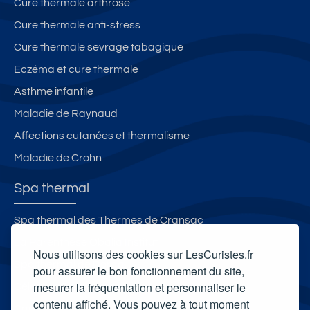
Cure thermale arthrose
Cure thermale anti-stress
Cure thermale sevrage tabagique
Eczéma et cure thermale
Asthme infantile
Maladie de Raynaud
Affections cutanées et thermalisme
Maladie de Crohn
Spa thermal
Spa thermal des Thermes de Cransac
La Parenthèse Obalia Institut
Nous utilisons des cookies sur LesCuristes.fr
Spa thermal de Borda
pour assurer le bon fonctionnement du site,
mesurer la fréquentation et personnaliser le
Célestins Spa Thermal
contenu affiché. Vous pouvez à tout moment
Carte cadeau spa Vichy