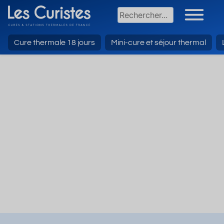
Cure thermale 18 jours
Mini-cure et séjour thermal