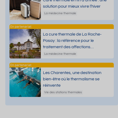
Cure thermale en fin d’année : une
solution pour mieux vivre l’hiver
La médecine thermale
La cure thermale de La Roche-
Posay : la référence pour le
traitement des affections
dermatologiques
La médecine thermale
Les Charentes, une destination
bien-être où le thermalisme se
réinvente
Vie des stations thermales