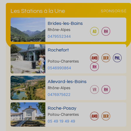
Les Stations à la Une
SPONSORISÉ
Brides-les-Bains
Rhône-Alpes
0479552344
Rochefort
Poitou-Charentes
0546990864
Allevard-les-Bains
Rhône-Alpes
0476975622
Roche-Posay
Poitou-Charentes
05 49 19 49 49