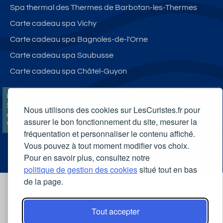
Spa thermal des Thermes de Barbotan-les-Thermes
Carte cadeau spa Vichy
Carte cadeau spa Bagnoles-de-l'Orne
Carte cadeau spa Saubusse
Carte cadeau spa Châtel-Guyon
LesCuristes.fr participe et est conforme à l'ensemble des
Spécifications et Politiques du Transparency & Consent Framework
Nous utilisons des cookies sur LesCuristes.fr pour
de l'IAB Europe et utilise la Consent Management Platform n°92.
assurer le bon fonctionnement du site, mesurer la
Vous pouvez modifier vos choix à tout moment en
cliquant ici
.
fréquentation et personnaliser le contenu affiché.
Vous pouvez à tout moment modifier vos choix.
Pour en savoir plus, consultez notre
politique de gestion des cookies
situé tout en bas
de la page.
Tout accepter