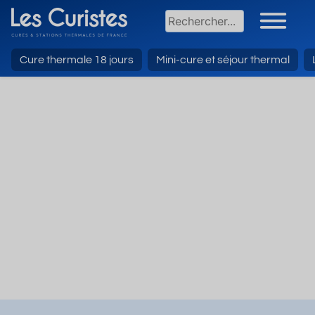
Cure thermale 18 jours
Mini-cure et séjour thermal