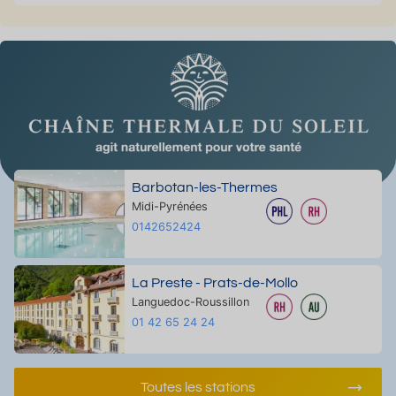
Barbotan-les-Thermes
Midi-Pyrénées
0142652424
La Preste - Prats-de-Mollo
Languedoc-Roussillon
01 42 65 24 24
Toutes les stations