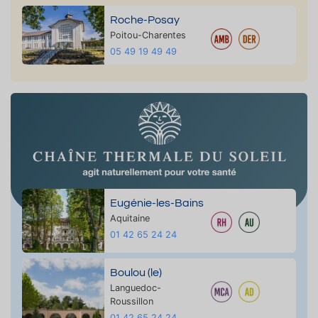
Roche-Posay
Poitou-Charentes
05 49 19 49 49
Eugénie-les-Bains
Aquitaine
01 42 65 24 24
Boulou (le)
Languedoc-
Roussillon
01 42 65 24 24