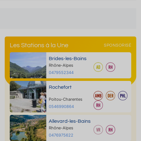
Les Stations à la Une
SPONSORISÉ
Brides-les-Bains
Rhône-Alpes
0479552344
Rochefort
Poitou-Charentes
0546990864
Allevard-les-Bains
Rhône-Alpes
0476975622