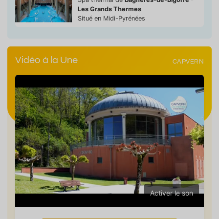
Les Grands Thermes
Situé en Midi-Pyrénées
Vidéo à la Une
CAPVERN
Activer le son