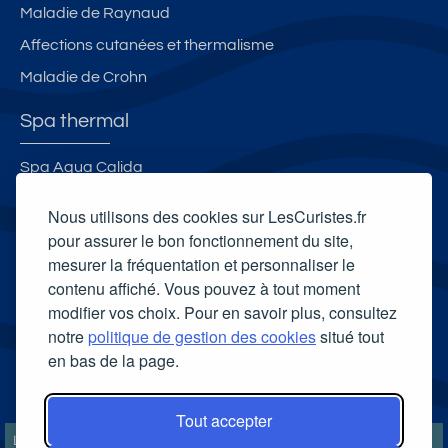
Maladie de Raynaud
Affections cutanées et thermalisme
Maladie de Crohn
Spa thermal
Spa Aqua Calida
Spa Thermal Philae
Nous utilisons des cookies sur LesCuristes.fr
Spa thermal des Thermes du Mont-Dore
pour assurer le bon fonctionnement du site,
mesurer la fréquentation et personnaliser le
Spa thermal des Thermes de Bourbon l'Archambault
contenu affiché. Vous pouvez à tout moment
Carte cadeau spa Vichy
modifier vos choix. Pour en savoir plus, consultez
Carte cadeau spa Bagnoles-de-l'Orne
notre
politique de gestion des cookies
situé tout
en bas de la page.
Carte cadeau spa Saubusse
Carte cadeau spa Châtel-Guyon
Tout accepter
LesCuristes.fr participe et est conforme à l'ensemble des