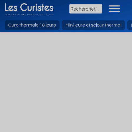
Cure thermale 18 jours
Mini-cure et séjour thermal