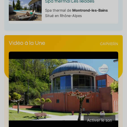
Spa thermal Les Iléades
Spa thermal de
Montrond-les-Bains
Situé en Rhône-Alpes
Vidéo à la Une
CAPVERN
Activer le son