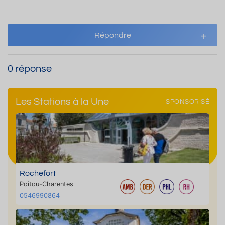
Répondre
0 réponse
Les Stations à la Une
SPONSORISÉ
Rochefort
Poitou-Charentes
0546990864