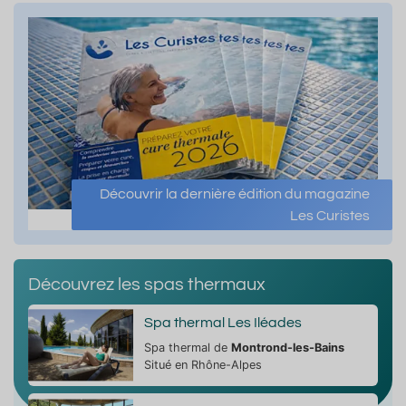
Découvrir la dernière édition du magazine
Les Curistes
Découvrez les spas thermaux
Spa thermal Les Iléades
Spa thermal de
Montrond-les-Bains
Situé en Rhône-Alpes