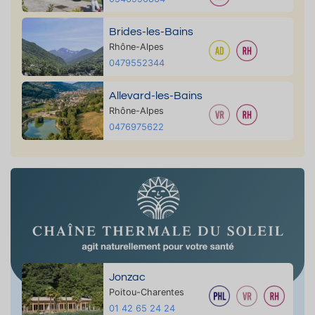
Brides-les-Bains
Rhône-Alpes
0479552344
Allevard-les-Bains
Rhône-Alpes
0476975622
Jonzac
Poitou-Charentes
01 42 65 24 24