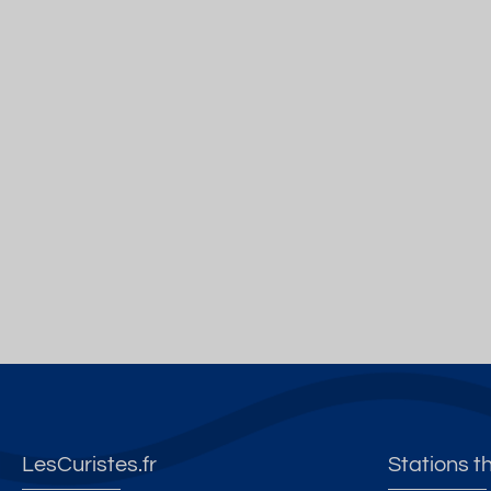
LesCuristes.fr
Stations t