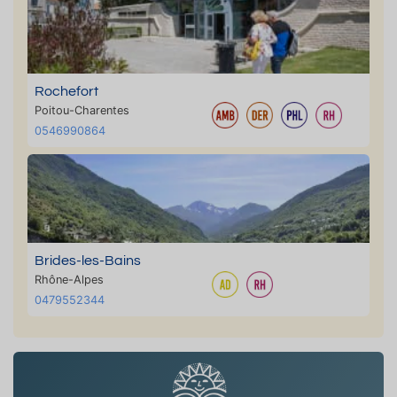
Rochefort
Poitou-Charentes
0546990864
Brides-les-Bains
Rhône-Alpes
0479552344