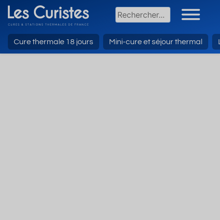
Cure thermale 18 jours
Mini-cure et séjour thermal