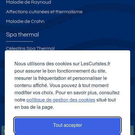
Maladie de Raynaud
Affections cutanées et thermalisme
Maladie de Crohn
Spa thermal
Célestins Spa Thermal
Institut Anti-Âge d'Enghien-les-Bains
Nous utilisons des cookies sur LesCuristes.fr
Spa thermal Salinea Spa
pour assurer le bon fonctionnement du site,
mesurer la fréquentation et personnaliser le
Spa thermal Sourcéo - Thermes Adour
contenu affiché. Vous pouvez à tout moment
Carte cadeau spa Vichy
modifier vos choix. Pour en savoir plus, consultez
Carte cadeau spa Bagnoles-de-l'Orne
notre
politique de gestion des cookies
situé tout
en bas de la page.
Carte cadeau spa Saubusse
Carte cadeau spa Châtel-Guyon
Tout accepter
LesCuristes.fr participe et est conforme à l'ensemble des