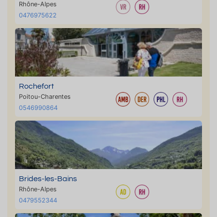
Rhône-Alpes
0476975622
Rochefort
Poitou-Charentes
0546990864
Brides-les-Bains
Rhône-Alpes
0479552344