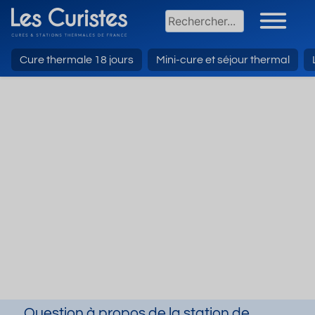
Cure thermale 18 jours
Mini-cure et séjour thermal
Question à propos de la station de