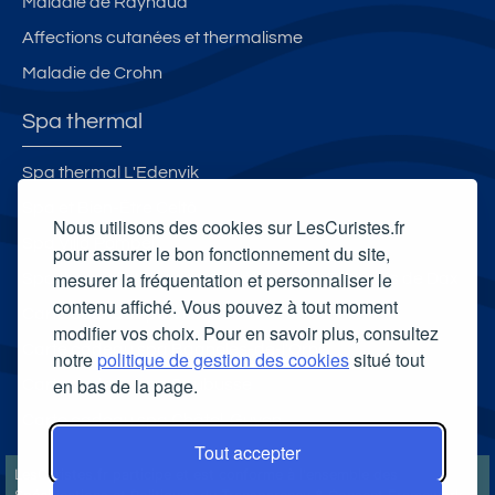
Maladie de Raynaud
Affections cutanées et thermalisme
Maladie de Crohn
Spa thermal
Spa thermal L'Edenvik
Spa et Bien-Être Celtô
Nous utilisons des cookies sur LesCuristes.fr
Spa Villa Pompéi
pour assurer le bon fonctionnement du site,
mesurer la fréquentation et personnaliser le
Spa thermal et Espace esthétique des Thermes de Dax
contenu affiché. Vous pouvez à tout moment
Carte cadeau spa Vichy
modifier vos choix. Pour en savoir plus, consultez
Carte cadeau spa Bagnoles-de-l'Orne
notre
politique de gestion des cookies
situé tout
en bas de la page.
Carte cadeau spa Saubusse
Carte cadeau spa Châtel-Guyon
Tout accepter
LesCuristes.fr participe et est conforme à l'ensemble des