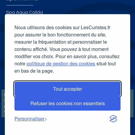
Spa Aqua Calida
Spa thermal Aiga Resort
Nous utilisons des cookies sur LesCuristes.fr
Selya Resort Thermal & Spa
pour assurer le bon fonctionnement du site,
mesurer la fréquentation et personnaliser le
Spa thermal Les Bains d'Evahona
contenu affiché. Vous pouvez à tout moment
Carte cadeau spa Vichy
modifier vos choix. Pour en savoir plus, consultez
Carte cadeau spa Bagnoles-de-l'Orne
notre
politique de gestion des cookies
situé tout
en bas de la page.
Carte cadeau spa Saubusse
Carte cadeau spa Châtel-Guyon
Tout accepter
LesCuristes.fr participe et est conforme à l'ensemble des
Spécifications et Politiques du Transparency & Consent Framework
Refuser les cookies non essentiels
de l'IAB Europe et utilise la Consent Management Platform n°92.
Vous pouvez modifier vos choix à tout moment en
cliquant ici
.
Personnaliser