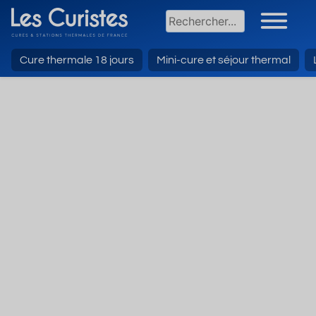
Cure thermale 18 jours
Mini-cure et séjour thermal