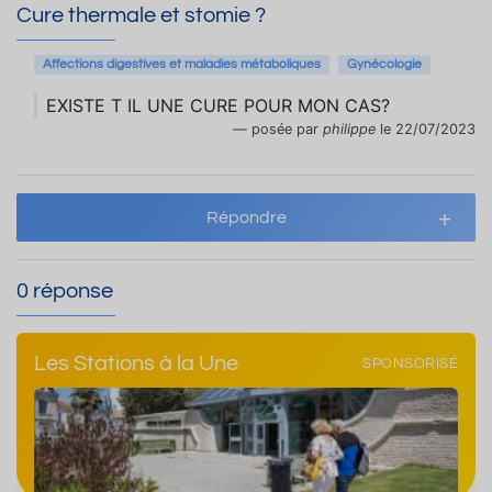
Cure thermale et stomie ?
Affections digestives et maladies métaboliques
Gynécologie
EXISTE T IL UNE CURE POUR MON CAS?
posée par
philippe
le 22/07/2023
Répondre
0 réponse
Les Stations à la Une
SPONSORISÉ