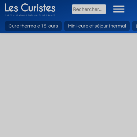
Cure thermale 18 jours
Mini-cure et séjour thermal