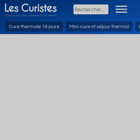
Cure thermale 18 jours
Mini-cure et séjour thermal