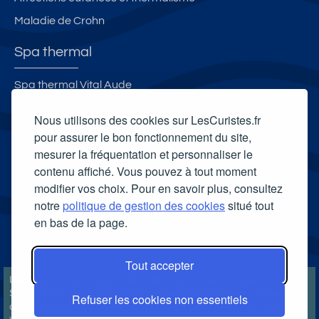
Maladie de Crohn
Spa thermal
Spa thermal Vital Aude
L'Institut Thermal de Niederbonn-les-Bains
Nous utilisons des cookies sur LesCuristes.fr
Spa thermal Royatonic
pour assurer le bon fonctionnement du site,
mesurer la fréquentation et personnaliser le
Spa Thermal de Thonon-les-Bains
contenu affiché. Vous pouvez à tout moment
Carte cadeau spa Vichy
modifier vos choix. Pour en savoir plus, consultez
Carte cadeau spa Bagnoles-de-l'Orne
notre
politique de gestion des cookies
situé tout
en bas de la page.
Carte cadeau spa Saubusse
Carte cadeau spa Châtel-Guyon
Tout accepter
LesCuristes.fr participe et est conforme à l'ensemble des
Spécifications et Politiques du Transparency & Consent Framework
Refuser les cookies non essentiels
de l'IAB Europe et utilise la Consent Management Platform n°92.