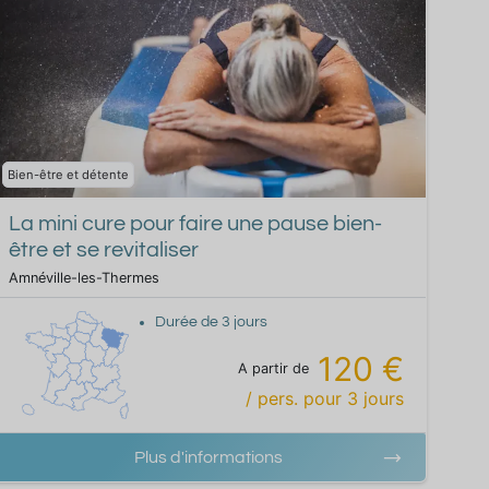
Bien-être et détente
La mini cure pour faire une pause bien-
être et se revitaliser
Amnéville-les-Thermes
Durée de
3
jours
120 €
A partir de
/ pers.
pour
3
jours
Plus d'informations