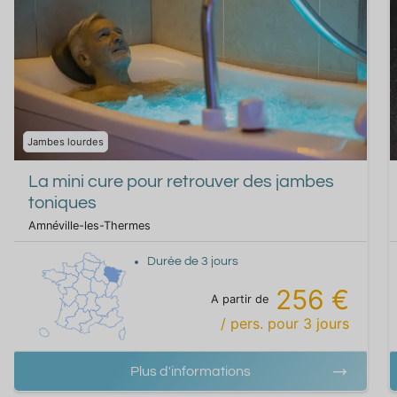
Jambes lourdes
La mini cure pour retrouver des jambes
toniques
Amnéville-les-Thermes
Durée de
3
jours
256 €
A partir de
/ pers.
pour
3
jours
Plus d'informations