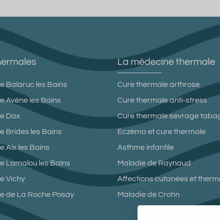
hermales
La médecine thermale
e Balaruc les Bains
Cure thermale arthrose
e Avène les Bains
Cure thermale anti-stress
le Dax
Cure thermale sevrage taba
e Brides les Bains
Eczéma et cure thermale
 Aix les Bains
Asthme infantile
e Lamalou les Bains
Maladie de Raynaud
e Vichy
Affections cutanées et ther
le de La Roche Posay
Maladie de Crohn