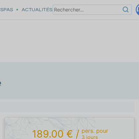
SPAS
ACTUALITÉS
é
pers.
pour
189.00 €
/
3
jours