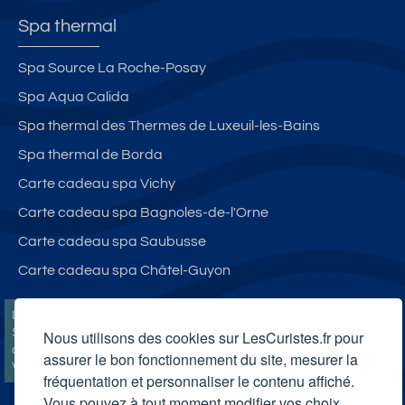
Spa thermal
Spa Source La Roche-Posay
Spa Aqua Calida
Spa thermal des Thermes de Luxeuil-les-Bains
Spa thermal de Borda
Carte cadeau spa Vichy
Carte cadeau spa Bagnoles-de-l'Orne
Carte cadeau spa Saubusse
Carte cadeau spa Châtel-Guyon
LesCuristes.fr participe et est conforme à l'ensemble des
Spécifications et Politiques du Transparency & Consent Framework
Nous utilisons des cookies sur LesCuristes.fr pour
de l'IAB Europe et utilise la Consent Management Platform n°92.
assurer le bon fonctionnement du site, mesurer la
Vous pouvez modifier vos choix à tout moment en
cliquant ici
.
fréquentation et personnaliser le contenu affiché.
Vous pouvez à tout moment modifier vos choix.