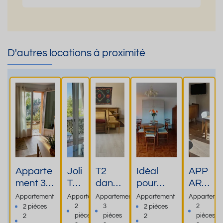
D'autres locations à proximité
Apparte
Joli
T2
Idéal
APP
ment 3
T2
dans
pour
ART
étoiles
Vu
villa
votre
EME
Appartement
Appartement
Appartement
Appartement
Apparteme
calme,
e
Accès
cure,
NT
2
3
2
2 pièces
2 pièces
pièces
pièces
pièces
2
2
terrasse,
Ch
plein
apparte
T2 A