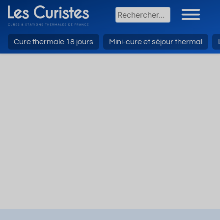
Cure thermale 18 jours
Mini-cure et séjour thermal